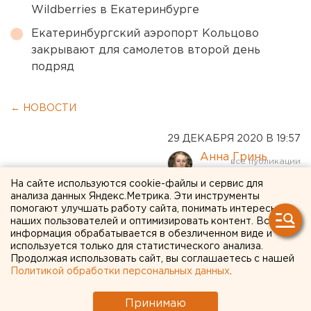
Wildberries в Екатеринбурге
Екатеринбургский аэропорт Кольцово
закрывают для самолетов второй день
подряд
← НОВОСТИ
29 ДЕКАБРЯ 2020 В 19:57
Анна Гринь
На сайте используются cookie-файлы и сервис для
анализа данных Яндекс.Метрика. Эти инструменты
«В марте мы получим не
помогают улучшать работу сайта, понимать интересы
менее 500 тысяч доз
наших пользователей и оптимизировать контент. Вся
информация обрабатывается в обезличенном виде и
вакцины»: последнее
используется только для статистического анализа.
Продолжая использовать сайт, вы соглашаетесь с нашей
заявление свердловских
Политикой обработки персональных данных
.
властей о коронавирусе
Принимаю