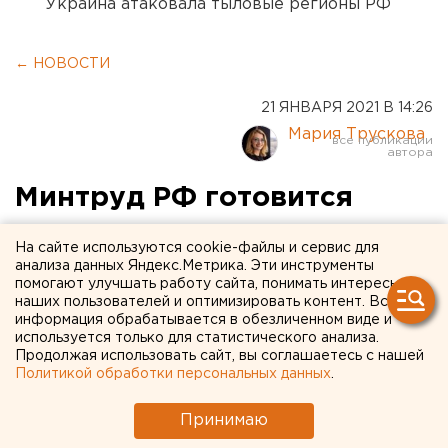
Украина атаковала тыловые регионы РФ
← НОВОСТИ
21 ЯНВАРЯ 2021 В 14:26
Мария Трускова
Минтруд РФ готовится
проиндексировать пенсии
На сайте используются cookie-файлы и сервис для
рабочим пенсионерам
анализа данных Яндекс.Метрика. Эти инструменты
помогают улучшать работу сайта, понимать интересы
наших пользователей и оптимизировать контент. Вся
информация обрабатывается в обезличенном виде и
используется только для статистического анализа.
Продолжая использовать сайт, вы соглашаетесь с нашей
Политикой обработки персональных данных
.
Принимаю