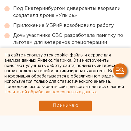
Под Екатеринбургом диверсанты взорвали
создателя дрона «Упырь»
Приложение УБРиР возобновило работу
Дочь участника СВО разработала памятку по
льготам для ветеранов спецоперации
Движение перекроют в переулке для
На сайте используются cookie-файлы и сервис для
строительства теплотрассы в Екатеринбурге
анализа данных Яндекс.Метрика. Эти инструменты
помогают улучшать работу сайта, понимать интересы
Туристам в Таиланде рекомендовали не
наших пользователей и оптимизировать контент. Вся
покидать курортные центры
информация обрабатывается в обезличенном виде и
используется только для статистического анализа.
Продолжая использовать сайт, вы соглашаетесь с нашей
Политикой обработки персональных данных
.
← НОВОСТИ
Принимаю
19 МАЯ 2021 В 17:12
Анна Гринь