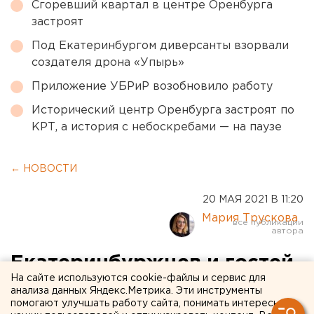
Сгоревший квартал в центре Оренбурга
застроят
Под Екатеринбургом диверсанты взорвали
создателя дрона «Упырь»
Приложение УБРиР возобновило работу
Исторический центр Оренбурга застроят по
КРТ, а история с небоскребами — на паузе
← НОВОСТИ
20 МАЯ 2021 В 11:20
Мария Трускова
Екатеринбуржцев и гостей
На сайте используются cookie-файлы и сервис для
города приглашают на
анализа данных Яндекс.Метрика. Эти инструменты
помогают улучшать работу сайта, понимать интересы
тропу свердловского рока