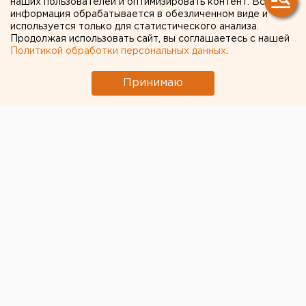
наших пользователей и оптимизировать контент. Вся
информация обрабатывается в обезличенном виде и
используется только для статистического анализа.
Продолжая использовать сайт, вы соглашаетесь с нашей
Политикой обработки персональных данных
.
Принимаю
© Пресс-служба МТС
МТС приглашает екатеринбуржцев и гостей города
протестировать новый экскурсионный маршрут,
посвященный одной из главных городских легенд –