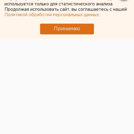
используется только для статистического анализа.
Продолжая использовать сайт, вы соглашаетесь с нашей
Политикой обработки персональных данных
.
Принимаю
В топ также попали пермячки Нина Петрова, Аня
Донгаузер, Карина Николаенко и Яна Сараева.