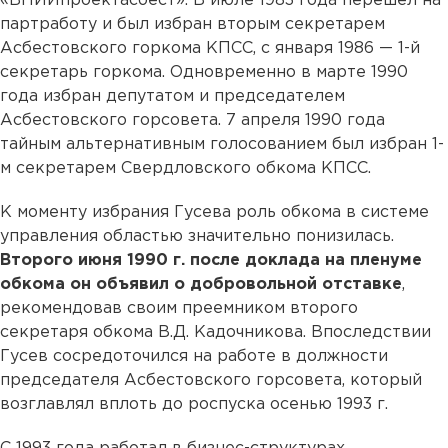
«ВНИИпроектасбест». В июле 1983 года перешел на
партработу и был избран вторым секретарем
Асбестовского горкома КПСС, с января 1986 — 1-й
секретарь горкома. Одновременно в марте 1990
года избран депутатом и председателем
Асбестовского горсовета. 7 апреля 1990 года
тайным альтернативным голосованием был избран 1-
м секретарем Свердловского обкома КПСС.
К моменту избрания Гусева роль обкома в системе
управления областью значительно понизилась.
Второго июня 1990 г. после доклада на пленуме
обкома он объявил о добровольной отставке
,
рекомендовав своим преемником второго
секретаря обкома В.Д. Кадочникова. Впоследствии
Гусев сосредоточился на работе в должности
председателя Асбестовского горсовета, который
возглавлял вплоть до роспуска осенью 1993 г.