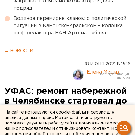
закрывают для самолетов второй день
подряд
Водяное перемирие кланов: о политической
ситуации в Каменске-Уральском – колонка
шеф-редактора ЕАН Артема Рябова
← НОВОСТИ
18 ИЮНЯ 2021 В 15:16
Елена Мицих
УФАС: ремонт набережной
в Челябинске стартовал до
заключения контракта с
На сайте используются cookie-файлы и сервис для
анализа данных Яндекс.Метрика. Эти инструменты
подрядчиком
помогают улучшать работу сайта, понимать интересы
наших пользователей и оптимизировать контент. Вся
информация обрабатывается в обезличенном виде и