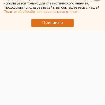
используется только для статистического анализа.
Продолжая использовать сайт, вы соглашаетесь с нашей
Политикой обработки персональных данных
.
Принимаю
© Дмитрий Толстошеев для ЕАН
Челябинская антимонопольная служба выявила
нарушения в исполнении контракта на
строительство набережной. Речь идет об участке
пешеходной зоны по улице Труда от Энгельса до
Свободы и набережной реки Миасс на правом