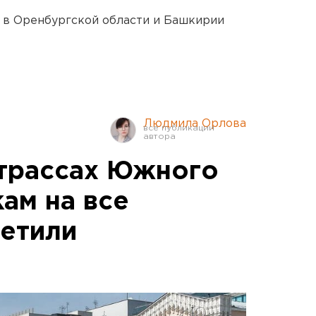
а в Оренбургской области и Башкирии
Людмила Орлова
 трассах Южного
ам на все
етили