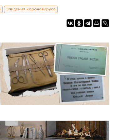
и
Эпидемия коронавируса