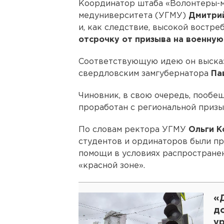
Координатор штаба «Волонтеры-м
медуниверситета (УГМУ)
Дмитри
и, как следствие, высокой востр
отсрочку от призыва на военну
Соответствующую идею он высказ
свердловским замгубернатора
Па
Чиновник, в свою очередь, пообещ
проработан с региональной призы
По словам ректора УГМУ
Ольги К
студентов и ординаторов были п
помощи в условиях распространени
«красной зоне».
«Д
д
у