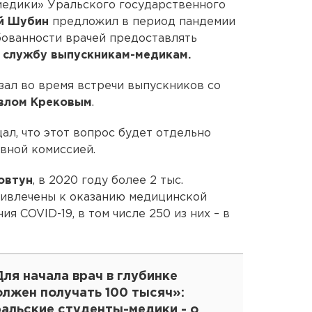
едики» Уральского государственного
й Шубин
предложил в период пандемии
ебованности врачей предоставлять
ю службу выпускникам-медикам.
ал во время встречи выпускников со
влом Крековым
.
ал, что этот вопрос будет отдельно
вной комиссией.
овтун
, в 2020 году более 2 тыс.
ривлечены к оказанию медицинской
я COVID-19, в том числе 250 из них – в
ля начала врач в глубинке
олжен получать 100 тысяч»:
ральские студенты-медики - о