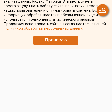
анализа данных Яндекс.Метрика. Эти инструменты
обвиняют в краже сахара
помогают улучшать работу сайта, понимать интересы
наших пользователей и оптимизировать контент. Вся
на 66,8 миллиона рублей
информация обрабатывается в обезличенном виде и
используется только для статистического анализа.
Продолжая использовать сайт, вы соглашаетесь с нашей
Политикой обработки персональных данных
.
Принимаю
В Екатеринбурге будут судить местную жительницу