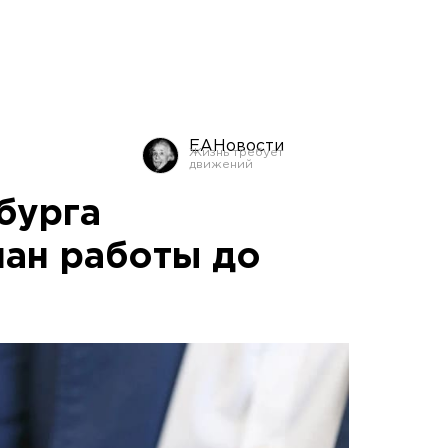
ЕАНовости
бурга
лан работы до