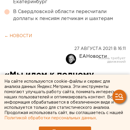
Екатеринбург
В Свердловской области пересчитали
доплаты к пенсиям летчикам и шахтерам
← НОВОСТИ
27 АВГУСТА 2021 В 16:11
ЕАНовости
«Мы идем к полному
На сайте используются cookie-файлы и сервис для
исчезновению любого
анализа данных Яндекс.Метрика. Эти инструменты
помогают улучшать работу сайта, понимать интересы
среднего бизнеса»:
наших пользователей и оптимизировать контент. Вся
экономист рассказал о том,
информация обрабатывается в обезличенном виде и
используется только для статистического анализа.
что ждет мир в ближайшие
Продолжая использовать сайт, вы соглашаетесь с нашей
Политикой обработки персональных данных
.
годы