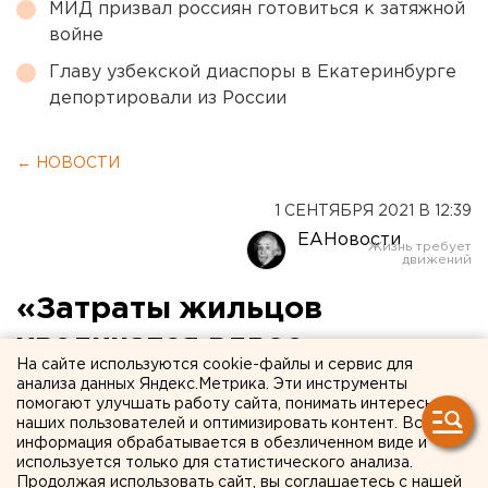
МИД призвал россиян готовиться к затяжной
войне
Главу узбекской диаспоры в Екатеринбурге
депортировали из России
← НОВОСТИ
1 СЕНТЯБРЯ 2021 В 12:39
ЕАНовости
«Затраты жильцов
увеличатся вдвое».
На сайте используются cookie-файлы и сервис для
Эксперт – об иске к
анализа данных Яндекс.Метрика. Эти инструменты
помогают улучшать работу сайта, понимать интересы
уфимскому застройщику
наших пользователей и оптимизировать контент. Вся
информация обрабатывается в обезличенном виде и
используется только для статистического анализа.
Продолжая использовать сайт, вы соглашаетесь с нашей