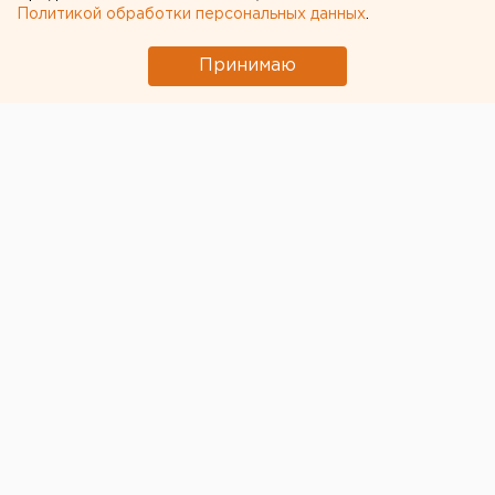
Политикой обработки персональных данных
.
Принимаю
© Сайт ЖК "Биосфера"
Двухлетний конфликт между инициативными
дольщиками
уфимского жилого комплекса
«Биосфера»
и застройщиком – группой компаний
«Первый трест» в апреле этого года перешел в
стадию судебных разбирательств. Двое дольщиков