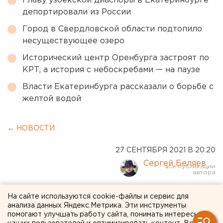
Главу узбекской диаспоры в Екатеринбурге
депортировали из России
Город в Свердловской области подтопило
несуществующее озеро
Исторический центр Оренбурга застроят по
КРТ, а история с небоскребами — на паузе
Власти Екатеринбурга рассказали о борьбе с
желтой водой
← НОВОСТИ
27 СЕНТЯБРЯ 2021 В 20:20
Сергей Беляев
В России заморозят цены
На сайте используются cookie-файлы и сервис для
анализа данных Яндекс.Метрика. Эти инструменты
на мясо птицы. Но
помогают улучшать работу сайта, понимать интересы