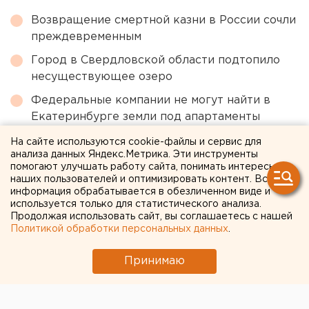
Возвращение смертной казни в России сочли
преждевременным
Город в Свердловской области подтопило
несуществующее озеро
Федеральные компании не могут найти в
Екатеринбурге земли под апартаменты
На сайте используются cookie-файлы и сервис для
анализа данных Яндекс.Метрика. Эти инструменты
← НОВОСТИ
помогают улучшать работу сайта, понимать интересы
наших пользователей и оптимизировать контент. Вся
19 ОКТЯБРЯ 2021 В 14:46
информация обрабатывается в обезличенном виде и
используется только для статистического анализа.
Анна Гринь
Продолжая использовать сайт, вы соглашаетесь с нашей
Политикой обработки персональных данных
.
Дорога в лесу, логопарк и
Принимаю
многоэтажки в парках:
какие точки напряжения