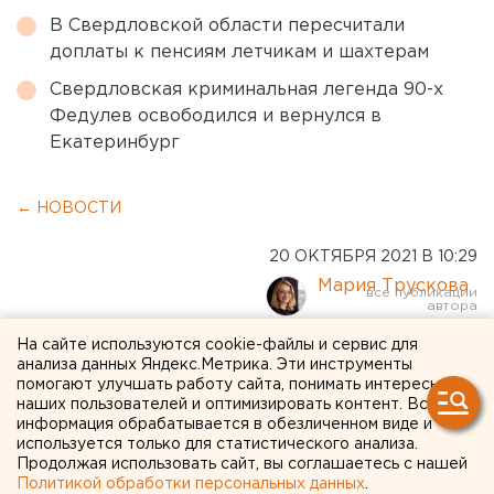
В Свердловской области пересчитали
доплаты к пенсиям летчикам и шахтерам
Свердловская криминальная легенда 90-х
Федулев освободился и вернулся в
Екатеринбург
← НОВОСТИ
20 ОКТЯБРЯ 2021 В 10:29
Мария Трускова
На сайте используются cookie-файлы и сервис для
Прокуратура взяла на
анализа данных Яндекс.Метрика. Эти инструменты
помогают улучшать работу сайта, понимать интересы
контроль расследование
наших пользователей и оптимизировать контент. Вся
смертей курганцев от
информация обрабатывается в обезличенном виде и
используется только для статистического анализа.
контрафактного алкоголя
Продолжая использовать сайт, вы соглашаетесь с нашей
Политикой обработки персональных данных
.