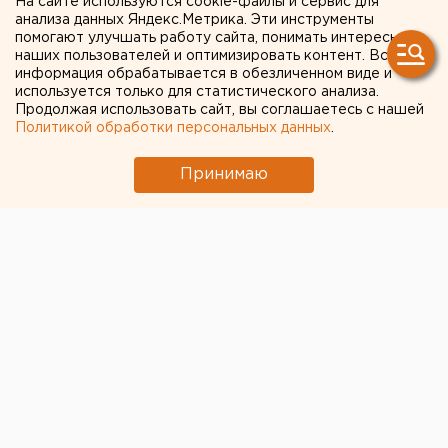
На сайте используются cookie-файлы и сервис для
анализа данных Яндекс.Метрика. Эти инструменты
в Челябинской области
помогают улучшать работу сайта, понимать интересы
наших пользователей и оптимизировать контент. Вся
возбуждено дело
информация обрабатывается в обезличенном виде и
используется только для статистического анализа.
Продолжая использовать сайт, вы соглашаетесь с нашей
Политикой обработки персональных данных
.
Принимаю
Челябинская антимонопольная служба возбудила