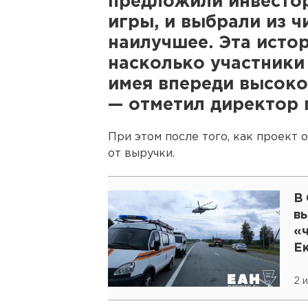
предложили инвесто
игры, и выбрали из 
наилучшее. Эта исто
насколько участники
имея впереди высок
— отметил директор 
При этом после того, как проект 
от выручки.
В
в
«
Е
2 