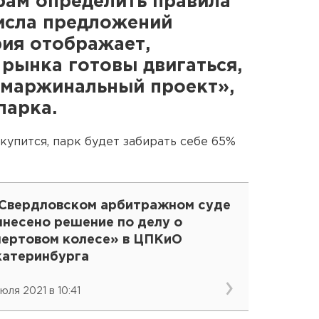
рам определить правила
числа предложений
рия отображает,
 рынка готовы двигаться,
омаржинальный проект»,
парка.
окупится, парк будет забирать себе 65%
 Свердловском арбитражном суде
ынесено решение по делу о
чертовом колесе» в ЦПКиО
катеринбурга
июля 2021 в 10:41