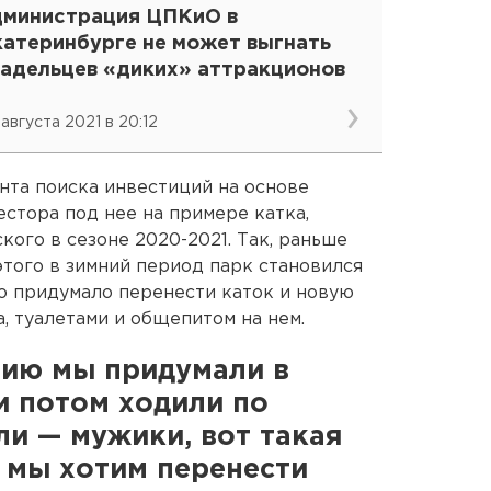
дминистрация ЦПКиО в
катеринбурге не может выгнать
ладельцев «диких» аттракционов
 августа 2021 в 20:12
нта поиска инвестиций на основе
естора под нее на примере катка,
ого в сезоне 2020-2021. Так, раньше
 этого в зимний период парк становился
о придумало перенести каток и новую
, туалетами и общепитом на нем.
цию мы придумали в
и потом ходили по
ли — мужики, вот такая
, мы хотим перенести