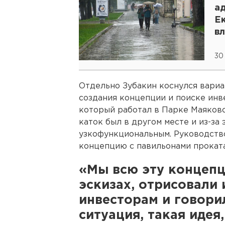
а
Е
в
30
Отдельно Зубакин коснулся вариа
создания концепции и поиске инв
который работал в Парке Маяковск
каток был в другом месте и из-за
узкофункциональным. Руководств
концепцию с павильонами проката
«Мы всю эту концеп
эскизах, отрисовали 
инвесторам и говори
ситуация, такая идея