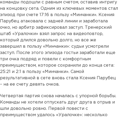
команды подошли с равным счетом, оставив интригу
на концовку сета. Одним из ключевых моментов стал
эпизод при счете 17:16 в пользу «Минчанки». Ксения
Парубец атаковала с задней линии и заработала
очко, но арбитр зафиксировал заступ. Тренерский
штаб «Уралочки» взял запрос на видеоповтор,
который длился довольно долго, но все же
завершил в пользу «Минчанки»: судьи усмотрели
заступ. После этого эпизода гостьи заработали еще
три очка подряд и повели с комфортным
преимуществом, которое сохранили до конца сета:
25:21 и 2:1 в пользу «Минчанки». Самой
результативной в сете вновь стала Ксения Парубец
– на ее счету девять очков.
Четвертая партия снова началась с упорной борьбы.
Команды не хотели отпускать друг друга в отрыв и
шли довольно ровно. Первой повести с
преимуществом удалось «Уралочке»: несколько