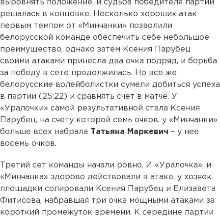
выровнять положение, и судьба победителя партии
решалась в концовке. Несколько хороших атак
первым темпом от «Минчанки» позволили
белорусской команде обеспечить себе небольшое
преимущество, однако затем Ксения Парубец
своими атаками принесла два очка подряд, и борьба
за победу в сете продолжилась. Но все же
белорусские волейболистки сумели добиться успеха
в партии (25:22) и сравнять счет в матче. У
«Уралочки» самой результативной стала Ксения
Парубец, на счету которой семь очков, у «Минчанки»
больше всех набрала
Татьяна Маркевич
– у нее
восемь очков.
Третий сет команды начали ровно. И «Уралочка», и
«Минчанка» здорово действовали в атаке, у хозяек
площадки солировали Ксения Парубец и Елизавета
Фитисова, набравшая три очка мощными атаками за
короткий промежуток времени. К середине партии