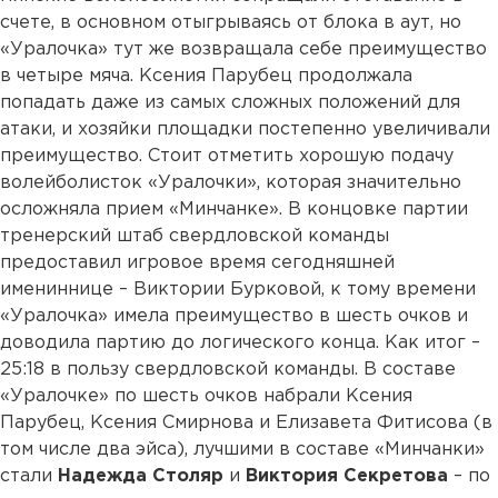
счете, в основном отыгрываясь от блока в аут, но
«Уралочка» тут же возвращала себе преимущество
в четыре мяча. Ксения Парубец продолжала
попадать даже из самых сложных положений для
атаки, и хозяйки площадки постепенно увеличивали
преимущество. Стоит отметить хорошую подачу
волейболисток «Уралочки», которая значительно
осложняла прием «Минчанке». В концовке партии
тренерский штаб свердловской команды
предоставил игровое время сегодняшней
имениннице – Виктории Бурковой, к тому времени
«Уралочка» имела преимущество в шесть очков и
доводила партию до логического конца. Как итог –
25:18 в пользу свердловской команды. В составе
«Уралочке» по шесть очков набрали Ксения
Парубец, Ксения Смирнова и Елизавета Фитисова (в
том числе два эйса), лучшими в составе «Минчанки»
стали
Надежда Столяр
и
Виктория Секретова
– по