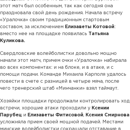
этот матч был особенным, так как сегодня она
праздновала свой день рождения. Начала встречу
«Уралочка» своим традиционным стартовым
составом, за исключением
Елизаветы Котовой
:
вместо нее на площадке появилась
Татьяна
Куликова.
Свердловские волейболистки довольно мощно
начали этот матч, причем очки «Уралочка» набирала
во всех компонентах: и на блоке, и в атаке, и с
помощи подачи. Команде Михаила Карполя удалось
повести в счете с разницей в четыре мяча, после
чего тренерский штаб «Минчанки» взял таймаут.
Хозяйки площадки продолжали контролировать ход
встречи, хорошие атаки проходили у
Ксении
Парубец
и
Елизаветы Фитисовой
,
Ксения Смирнова
усложняла прием своей мощной подачей. Местами
минские волейболистки сокращали отставание в