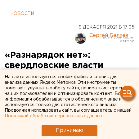
← НОВОСТИ
9 ДЕКАБРЯ 2021 В 17:05
Сергей Беляев
«Разнарядок нет»:
свердловские власти
рассказали о вакцинации
На сайте используются cookie-файлы и сервис для
анализа данных Яндекс.Метрика. Эти инструменты
детей от коронавируса
помогают улучшать работу сайта, понимать интересы
наших пользователей и оптимизировать контент. Вся
информация обрабатывается в обезличенном виде и
используется только для статистического анализа.
Продолжая использовать сайт, вы соглашаетесь с нашей
Политикой обработки персональных данных
.
Принимаю