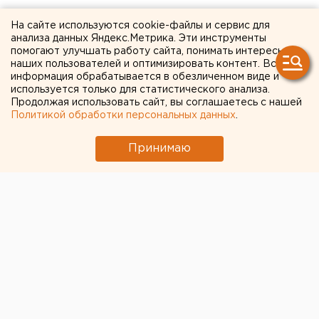
← НОВОСТИ
На сайте используются cookie-файлы и сервис для
анализа данных Яндекс.Метрика. Эти инструменты
помогают улучшать работу сайта, понимать интересы
27 ДЕКАБРЯ 2021 В 15:34
наших пользователей и оптимизировать контент. Вся
Павел Федоровский
информация обрабатывается в обезличенном виде и
используется только для статистического анализа.
Продолжая использовать сайт, вы соглашаетесь с нашей
Прокуратура
Политикой обработки персональных данных
.
Екатеринбурга проверит
Принимаю
скандал после высадки
пассажиров автобуса за
отсутствие наличных