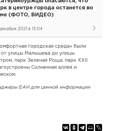
катеринбуржцы опасаются, что
рк в центре города останется во
ьме (ФОТО, ВИДЕО)
 декабря 2021 в 15:04
Комфортная городская среда» были
 от улицы Малышева до улицы
ром, парк Зеленая Роща, парк XXII
агоустроены Солнечная аллея и
еском.
енджеры ЕАН для ценной информации