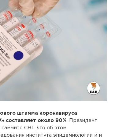
нового штамма коронавируса
V» составляет около 90%
. Президент
 саммите СНГ, что об этом
едования института эпидемиологии и и