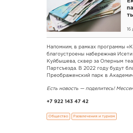
Е
па
т
16
Напомним, в рамках программы «
благоустроены набережная Исети
Куйбышева, сквер за Оперным теат
Партсъезда. В 2022 году будут бл
Преображенский парк в Академич
Есть новость — поделитесь! Месс
+7 922 143 47 42
Общество
Развлечения и туризм