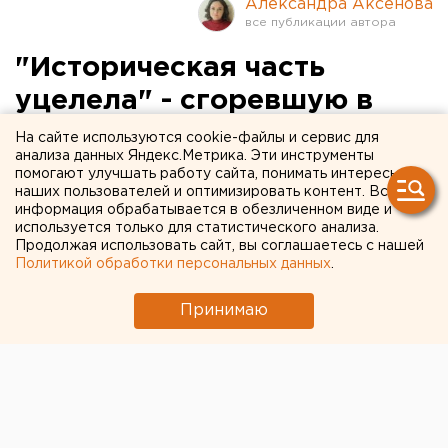
Александра Аксёнова
"Историческая часть
уцелела" - сгоревшую в
оренбургской Покровке
На сайте используются cookie-файлы и сервис для
анализа данных Яндекс.Метрика. Эти инструменты
160-летнюю церковь
помогают улучшать работу сайта, понимать интересы
наших пользователей и оптимизировать контент. Вся
проверила инспекция
информация обрабатывается в обезличенном виде и
госохраны ОКН
используется только для статистического анализа.
Продолжая использовать сайт, вы соглашаетесь с нашей
Политикой обработки персональных данных
.
Принимаю