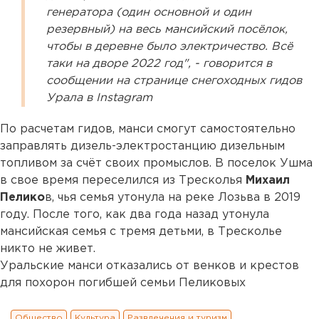
генератора (один основной и один
резервный) на весь мансийский посёлок,
чтобы в деревне было электричество. Всё
таки на дворе 2022 год", - говорится в
сообщении на странице снегоходных гидов
Урала в Instagram
По расчетам гидов, манси смогут самостоятельно
заправлять дизель-электростанцию дизельным
топливом за счёт своих промыслов. В поселок Ушма
в свое время переселился из Тресколья
Михаил
Пелико
в, чья семья утонула на реке Лозьва в 2019
году. После того, как два года назад утонула
мансийская семья с тремя детьми, в Тресколье
никто не живет.
Уральские манси отказались от венков и крестов
для похорон погибшей семьи Пеликовых
Общество
Культура
Развлечения и туризм