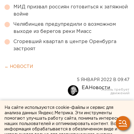
МИД призвал россиян готовиться к затяжной
войне
Челябинцев предупредили о возможном
выходе из берегов реки Миасс
Сгоревший квартал в центре Оренбурга
застроят
← НОВОСТИ
5 ЯНВАРЯ 2022 В 09:47
ЕАНовости
Ельцин Центр еще на год
На сайте используются cookie-файлы и сервис для
анализа данных Яндекс.Метрика. Эти инструменты
останется эксклюзивом
помогают улучшать работу сайта, понимать интересы
наших пользователей и оптимизировать контент. Вся
Екатеринбурга
информация обрабатывается в обезличенном виде и