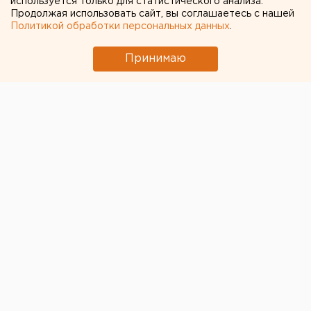
используется только для статистического анализа.
Продолжая использовать сайт, вы соглашаетесь с нашей
Политикой обработки персональных данных
.
Принимаю
Фонд "Президентский центр Бориса Ельцина"
переносит открытие филиала Ельцин Центра в
Москве на второе полугодие, заявили ТАСС в пресс-
службе ЕЦ.