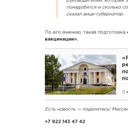
руководителей, которые з
понадобится и сколько со
сказал вице-губернатор.
По его мнению, такая подготовка
вакцинации».
«
р
п
п
11
Есть новость — поделитесь! Месс
+7 922 143 47 42