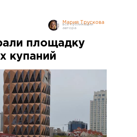
Мария Трускова
рали площадку
х купаний