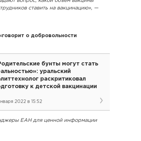
адают вопрос, какой объем вакцины
трудников ставить на вакцинацию», —
«говорит о добровольности
Родительские бунты могут стать
еальностью»: уральский
олиттехнолог раскритиковал
одготовку к детской вакцинации
 января 2022 в 15:52
енджеры ЕАН для ценной информации