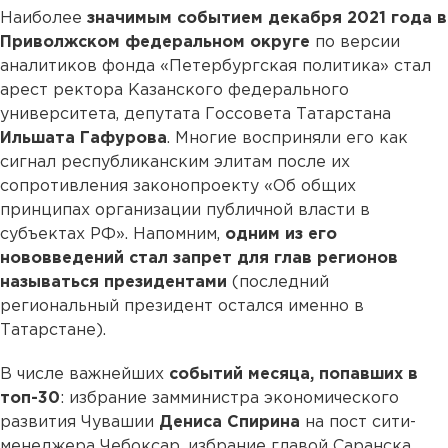
Наиболее
значимым событием декабря 2021 года в
Приволжском федеральном округе
по версии
аналитиков фонда «Петербургская политика» стал
арест ректора Казанского федерального
университета, депутата Госсовета Татарстана
Ильшата Гафурова
. Многие восприняли его как
сигнал республиканским элитам после их
сопротивления законопроекту «Об общих
принципах организации публичной власти в
субъектах РФ». Напомним,
одним из его
нововведений стал запрет для глав регионов
называться президентами
(последний
региональный президент остался именно в
Татарстане).
В числе важнейших
событий месяца, попавших в
топ-30
: избрание замминистра экономического
развития Чувашии
Дениса Спирина
на пост сити-
менеджера Чебоксар, избрание главой Саранска