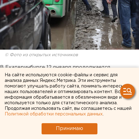
© Фото из открытых источников
В Екатеринбурге 12 января продолжается
эвакуация учебных заведений
из-за анонимных
На сайте используются cookie-файлы и сервис для
анализа данных Яндекс.Метрика. Эти инструменты
сообщений о лжеминировании. По поручению
помогают улучшать работу сайта, понимать интересы
министра образования и молодежной политики
наших пользователей и оптимизировать контент. Вся
Свердловской области
Юрия Биктуганова
для
информация обрабатывается в обезличенном виде и
используется только для статистического анализа.
мероприятий по антитеррористической
Продолжая использовать сайт, вы соглашаетесь с нашей
защищенности
была разработана памятка.
Политикой обработки персональных данных
.
«В школах и колледжах регулярно проводятся
Принимаю
инструктажи с педагогами и сотрудниками о порядке