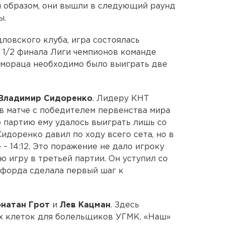
м образом, они вышли в следующий раунд
ы.
ловского клуба, игра состоялась
в 1/2 финала Лиги чемпионов команде
имораца необходимо было выиграть две
Владимир Сидоренко
. Лидеру КНТ
в матче с победителем первенства мира
ю партию ему удалось выиграть лишь со
 Сидоренко давил по ходу всего сета, но в
– 14:12. Это поражение не дало игроку
 игру в третьей партии. Он уступил со
тчфорда сделала первый шаг к
натан Грот
и
Лев Кацман
. Здесь
х клеток для болельщиков УГМК. «Наш»