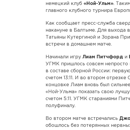
немецкий клуб
«Ной-Ульм»
. Таки
главного клубного турнира Европ
Как сообщает пресс-служба сверд
накануне в Балтыме. Для выхода 
Татьяны Кутергиной и Зорана Пр
встречи в домашнем матче.
Начинали игру
Лиам Питчфорд
и
УГМК пришлось совсем непросто 
в составе сборной России: перву
счетом 13:11. И во втором отрезке
концовке Лиам вновь был сильнее 
«Ной-Ульма» показать свою лучшую
счетом 5:11. УГМК стараниями Пи
полуфиналу.
Во втором матче встречались
Джо
обошлось без потерянных нервны