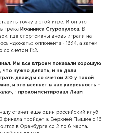
тавить точку в этой игре. И он это
ав грека
Иоанниса Сгуропулоса
. В
ок, где спортсмены вновь играли на
сь «дожать» оппонента - 16:14, а затем
со счетом 11:2.
инал. Мы все втроем показали хорошую
, что нужно делать, и не дали
грать дважды со счетом 3:0 у такой
но, и это вселяет в нас уверенность –
ала», - прокомментировал Лиам
алу станет еще один российский клуб
2 финала пройдет в Верхней Пышме с 16
оится в Оренбурге со 2 по 6 марта.