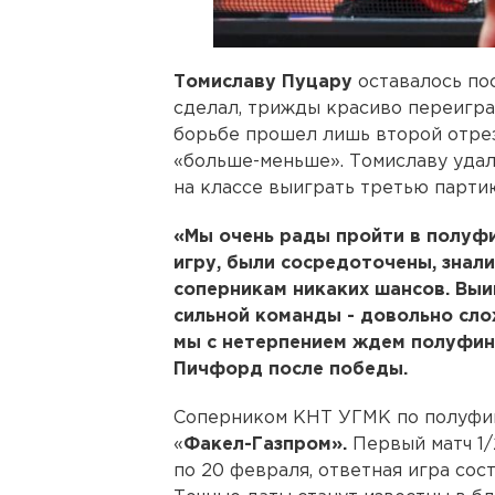
Томиславу Пуцару
оставалось пос
сделал, трижды красиво переигр
борьбе прошел лишь второй отрез
«больше-меньше». Томиславу удало
на классе выиграть третью партию 
«Мы очень рады пройти в полуф
игру, были сосредоточены, знали
соперникам никаких шансов. Выи
сильной команды - довольно слож
мы с нетерпением ждем полуфин
Пичфорд после победы.
Соперником КНТ УГМК по полуфин
«
Факел-Газпром».
Первый матч 1/
по 20 февраля, ответная игра сост