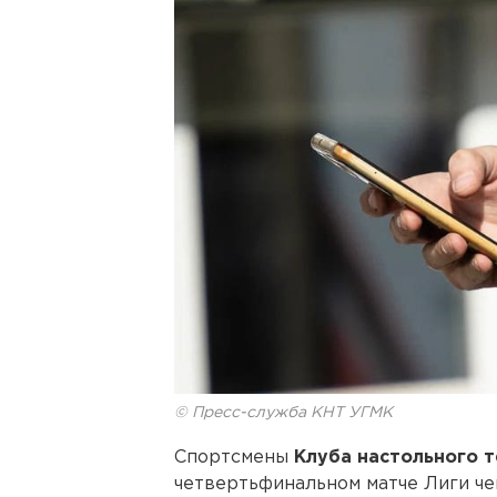
© Пресс-служба КНТ УГМК
Спортсмены
Клуба настольного 
четвертьфинальном матче Лиги че