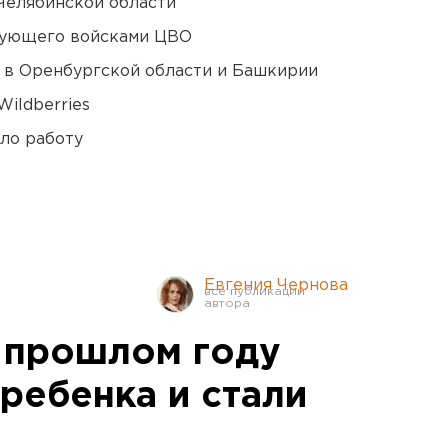
Челябинской области
дующего войсками ЦВО
а в Оренбургской области и Башкирии
ildberries
ло работу
Евгения Чернова
 прошлом году
ребенка и стали
я