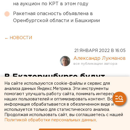
на аукцион по КРТ в этом году
Ракетная опасность объявлена в
Оренбургской области и Башкирии
← НОВОСТИ
21 ЯНВАРЯ 2022 В 16:05
Александр Лукманов
В Екатеринбурге будут
На сайте используются cookie-файлы и сервис для
судить членов банды,
анализа данных Яндекс.Метрика. Эти инструменты
помогают улучшать работу сайта, понимать интересы
ограбивших
наших пользователей и оптимизировать контент. Вся
"обнальщиков" на 88 млн
информация обрабатывается в обезличенном виде и
используется только для статистического анализа.
рублей (ВИДЕО)
Продолжая использовать сайт, вы соглашаетесь с нашей
Политикой обработки персональных данных
.