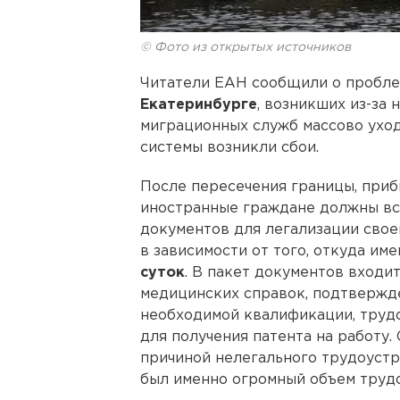
© Фото из открытых источников
Читатели ЕАН сообщили о пробл
Екатеринбурге
, возникших из-за
миграционных служб массово уходя
системы возникли сбои.
После пересечения границы, приб
иностранные граждане должны вст
документов для легализации свое
в зависимости от того, откуда им
суток
. В пакет документов входи
медицинских справок, подтвержд
необходимой квалификации, труд
для получения патента на работу.
причиной нелегального трудоуст
был именно огромный объем трудо