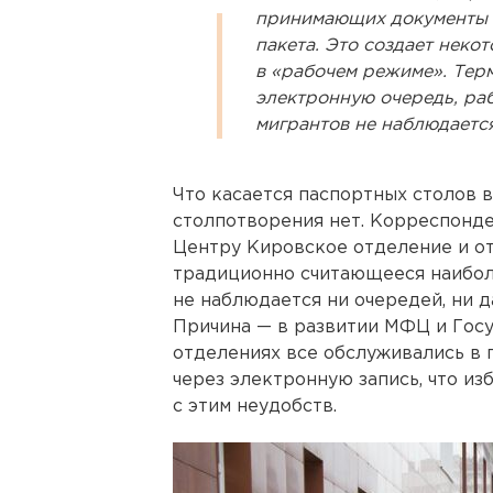
принимающих документы н
пакета. Это создает неко
в «рабочем режиме». Тер
электронную очередь, ра
мигрантов не наблюдается
Что касается паспортных столов в
столпотворения нет. Корреспонд
Центру Кировское отделение и о
традиционно считающееся наиболе
не наблюдается ни очередей, ни 
Причина — в развитии МФЦ и Госу
отделениях все обслуживались в п
через электронную запись, что из
с этим неудобств.