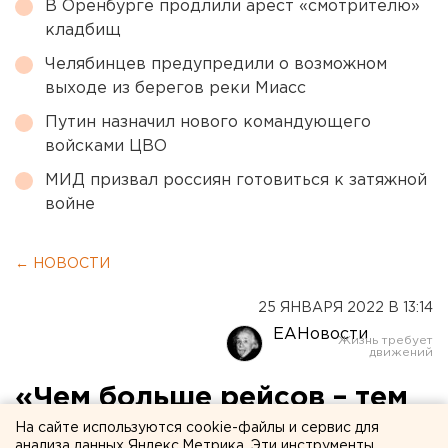
В Оренбурге продлили арест «смотрителю»
кладбищ
Челябинцев предупредили о возможном
выходе из берегов реки Миасс
Путин назначил нового командующего
войсками ЦВО
МИД призвал россиян готовиться к затяжной
войне
← НОВОСТИ
25 ЯНВАРЯ 2022 В 13:14
ЕАНовости
«Чем больше рейсов – тем
больше нарушений»:
На сайте используются cookie-файлы и сервис для
анализа данных Яндекс.Метрика. Эти инструменты