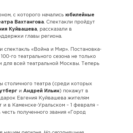
оном, с которого начались
юбилейные
еатра Вахтангова
. Спектакли пройдут
ния Куйвашева
, рассказали в
ддержки главы региона.
и спектакль «Война и Мир». Постановка-
100-го театрального сезона не только
 и для всей театральной Москвы. Теперь
ы столичного театра (среди которых
утберг
и
Андрей Ильин
) покажут в
одарок Евгения Куйвашева жителям
т и в Каменске-Уральском – 1 февраля –
 честь полученного звания «Город
 в нашем регионе. Но сегодняшние