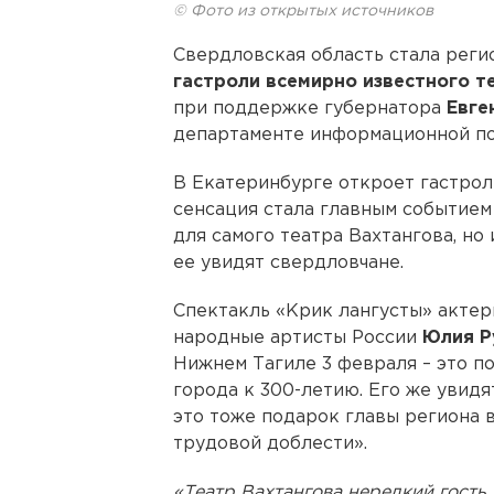
© Фото из открытых источников
Свердловская область стала реги
гастроли всемирно известного т
при поддержке губернатора
Евге
департаменте информационной по
В Екатеринбурге откроет гастрол
сенсация стала главным событием 
для самого театра Вахтангова, но
ее увидят свердловчане.
Спектакль «Крик лангусты» актер
народные артисты России
Юлия Р
Нижнем Тагиле 3 февраля – это п
города к 300-летию. Его же увидя
это тоже подарок главы региона в
трудовой доблести».
«Театр Вахтангова нередкий гость