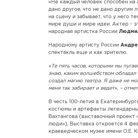
«Не каждый человек способен на 
дано другое, что не дано другим 
на сцену и забывает, что у него т
мире души и мире идеи. Актер – э
народная артистка России
Людми
Народному артисту России
Андре
спектакль еще и как зрителю.
«Те пять часов, которыми мы пугае
знаю, каким волшебством обладал
создал магию театра. Я даже не мог
меня так забирает и ведет», – отмет
В честь 100-летия в Екатеринбур
костюмы и артефакты легендарны
Вахтангова (выставочный проект «
люди»). Выставка откроется 4 фе
краеведческом музее имени О.Е. К