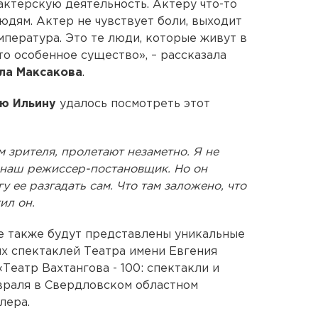
актерскую деятельность. Актеру что-то
людям. Актер не чувствует боли, выходит
емпература. Это те люди, которые живут в
то особенное существо», – рассказала
ла Максакова
.
ю Ильину
удалось посмотреть этот
м зрителя, пролетают незаметно. Я не
 наш режиссер-постановщик. Но он
у ее разгадать сам. Что там заложено, что
ил он.
ге также будут представлены уникальные
х спектаклей Театра имени Евгения
Театр Вахтангова - 100: спектакли и
враля в Свердловском областном
лера.