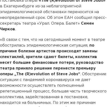
Постановка оперы
«The (R)evolution of Steve Jobs»
в Екатеринбурге из-за неблагоприятной
эпидемиологической обстановки переносится на
неопределенный срок. Об этом ЕАН сообщил пресс-
секретарь театра «Урал. Опера. Балет»
Семен
Чирков
.
«В связи с тем, что на сегодняшний момент в театре
обострилась эпидемиологическая ситуация,
по
причине болезни артистов происходят замены
спектаклей, зрители сдают билеты, коллектив
несет большие финансовые потери, руководство
театра приняло решение перенести премьеру
оперы „The (R)evolution of Steve Jobs“
. Обострение
ситуации с пандемией коронавируса не дает
возможности осуществлять полноценный
репетиционный процесс, большая часть творческого
коллектива, задействованная в постановке,
находится на больничных. По этим же причинам