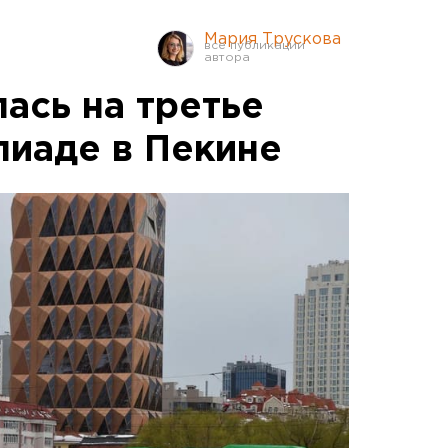
Мария Трускова
ась на третье
пиаде в Пекине