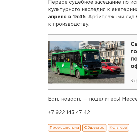
Первое судебное заседание по ис
культурного наследия к екатери
апреля в 15:45
. Арбитражный суд
к производству.
С
г
п
о
3 
Есть новость — поделитесь! Мес
+7 922 143 47 42
Происшествия
Общество
Культура