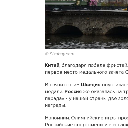
© Pixabay.com
Китай
, благодаря победе фристай
первое место медального зачета
В связи с этим
Швеция
опустилась
медали.
Россия
же оказалась на т
парада» - у нашей страны две зол
награды.
Напомним, Олимпийские игры прох
Российские спортсмены из-за сан