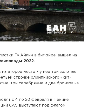
листки Гу Айлин в биг-эйре, вышел на
Олимпиады-2022.
 на второе место – у нее три золотые
ретьей строчке олимпийского «хит-
отые, три серебряные и две бронзовые
одят с 4 по 20 февраля в Пекине.
кций CAS выступают под флагом