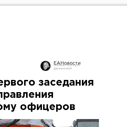
ЕАНовости
ервого заседания
Управления
ому офицеров