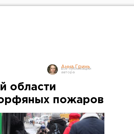
Анна Гринь
й области
торфяных пожаров