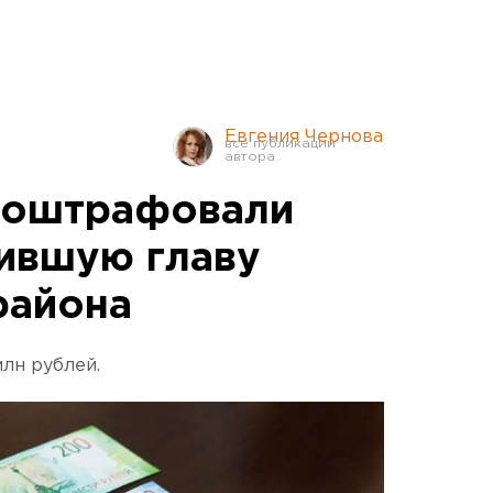
Евгения Чернова
 оштрафовали
ившую главу
района
млн рублей.