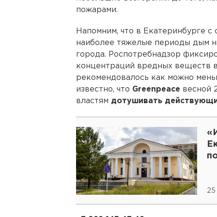
пожарами.
Напомним, что в Екатеринбурге с 
наиболее тяжелые периоды дым н
города. Роспотребнадзор фиксир
концентраций вредных веществ в 
рекомендовалось как можно меньш
известно, что
Greenpeace
весной 2
властям
дотушивать действующи
«И
Е
п
25