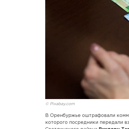
© Pixabay.com
В Оренбуржье оштрафовали комме
которого посредники передали вз