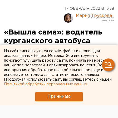
17 ФЕВРАЛЯ 2022 В 16:38
Мария Трускова
«Вышла сама»: водитель
курганского автобуса
объяснил, почему
На сайте используются cookie-файлы и сервис для
анализа данных Яндекс.Метрика. Эти инструменты
школьнице пришлось
помогают улучшать работу сайта, понимать интересы
наших пользователей и оптимизировать контент. Вся
несколько километров
информация обрабатывается в обезличенном виде и
идти пешком
используется только для статистического анализа.
Продолжая использовать сайт, вы соглашаетесь с нашей
Политикой обработки персональных данных
.
Принимаю