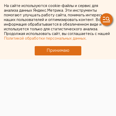
придет потепление
На сайте используются cookie-файлы и сервис для
анализа данных Яндекс.Метрика. Эти инструменты
помогают улучшать работу сайта, понимать интересы
наших пользователей и оптимизировать контент. Вся
информация обрабатывается в обезличенном виде и
используется только для статистического анализа.
Продолжая использовать сайт, вы соглашаетесь с нашей
Политикой обработки персональных данных
.
Принимаю
© ЕАН
В начале недели в Свердловскую область придет
потепление. Температура наконец-то поднимется