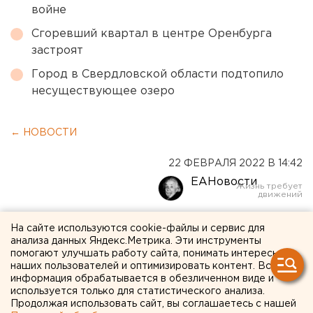
войне
Сгоревший квартал в центре Оренбурга
застроят
Город в Свердловской области подтопило
несуществующее озеро
← НОВОСТИ
22 ФЕВРАЛЯ 2022 В 14:42
ЕАНовости
Оператор горячего питания
На сайте используются cookie-файлы и сервис для
анализа данных Яндекс.Метрика. Эти инструменты
в свердловских школах
помогают улучшать работу сайта, понимать интересы
наших пользователей и оптимизировать контент. Вся
попался на массе
информация обрабатывается в обезличенном виде и
нарушений
используется только для статистического анализа.
Продолжая использовать сайт, вы соглашаетесь с нашей