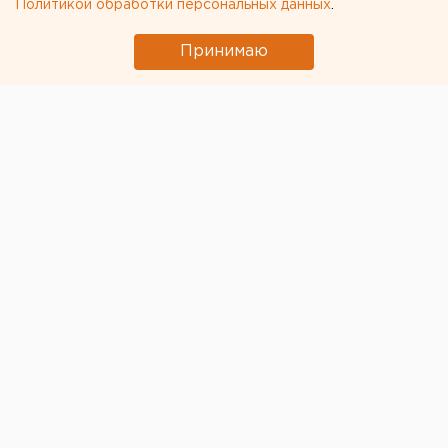
Политикой обработки персональных данных
.
Принимаю
Специалисты Роспотребнадзора по Свердловской
области всего
за пять месяцев выявили более 50
нарушений
на пищеблоках социальных учреждений,
обслуживаемых
ООО «Комбинат общественного
питания»
.