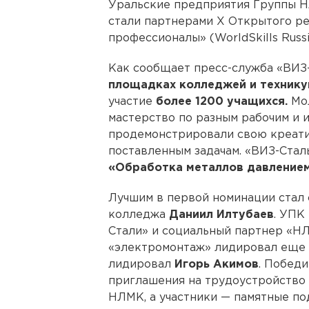
Уральские предприятия Группы 
стали партнерами X Открытого р
профессионалы» (WorldSkills Russi
Как сообщает пресс-служба «ВИЗ-
площадках колледжей и технику
участие
более 1200 учащихся.
Мол
мастерство по разным рабочим и 
продемонстрировали свою креати
поставленным задачам. «ВИЗ-Ста
«Обработка металлов давление
Лучшим в первой номинации стал 
колледжа
Даниил Илтубаев
. УПК
Стали» и социальный партнер «Н
«электромонтаж» лидировал еще о
лидировал
Игорь Акимов
. Побед
приглашения на трудоустройство 
НЛМК, а участники — памятные по