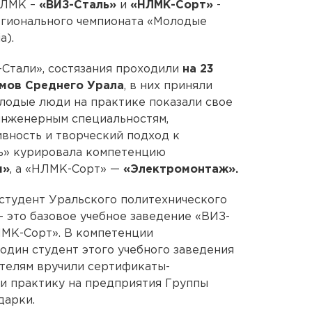
НЛМК –
«ВИЗ-Сталь»
и
«НЛМК-Сорт»
-
егионального чемпионата «Молодые
a).
Стали», состязания проходили
на 23
мов Среднего Урала
, в них приняли
одые люди на практике показали свое
инженерным специальностям,
вность и творческий подход к
ль» курировала компетенцию
м»
, а «НЛМК-Сорт» —
«Электромонтаж».
студент Уральского политехнического
 - это базовое учебное заведение «ВИЗ-
ЛМК-Сорт». В компетенции
дин студент этого учебного заведения
ителям вручили сертификаты-
и практику на предприятия Группы
дарки.