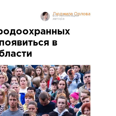
Людмила Орлова
иродоохранных
появиться в
бласти