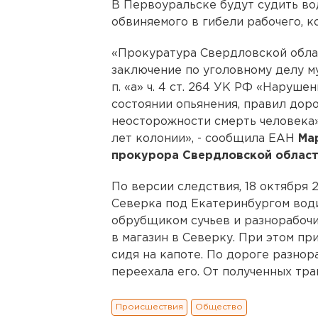
В Первоуральске будут судить во
обвиняемого в гибели рабочего, ко
«Прокуратура Свердловской обла
заключение по уголовному делу му
п. «а» ч. 4 ст. 264 УК РФ «Наруш
состоянии опьянения, правил дор
неосторожности смерть человека»
лет колонии», - сообщила ЕАН
Ма
прокурора Свердловской област
По версии следствия, 18 октября 
Северка под Екатеринбургом води
обрубщиком сучьев и разнорабочи
в магазин в Северку. При этом пр
сидя на капоте. По дороге разнор
переехала его. От полученных тра
Происшествия
Общество