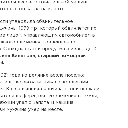
дителя лесозаготовительной машины,
торого он катал на капоте.
сти утвердила обвинительное
жчины, 1979 г.р., который обвиняется по
ение лицом, управляющим автомобилем в
ожного движения, повлекшее по
. Санкция статьи предусматривает до 12
рина Канатова, старший помощник
и.
2021 года на делянке возле поселка
тель лесовоза выпивал с коллегами –
м. Когда выпивка кончилась, они поехали
иятели шофера для развлечения поехали,
абочий упал с капота, и машина
вм мужчина умер на месте.