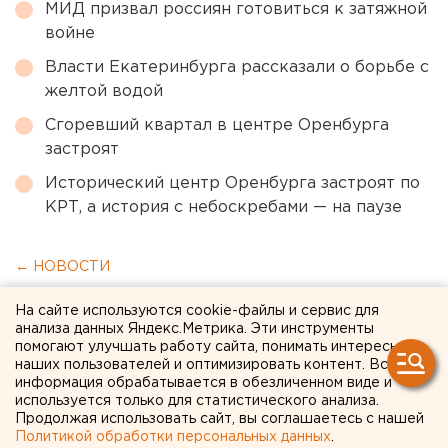
МИД призвал россиян готовиться к затяжной
войне
Власти Екатеринбурга рассказали о борьбе с
желтой водой
Сгоревший квартал в центре Оренбурга
застроят
Исторический центр Оренбурга застроят по
КРТ, а история с небоскребами — на паузе
← НОВОСТИ
На сайте используются cookie-файлы и сервис для
28 ФЕВРАЛЯ 2022 В 17:47
анализа данных Яндекс.Метрика. Эти инструменты
ЕАНовости
помогают улучшать работу сайта, понимать интересы
наших пользователей и оптимизировать контент. Вся
информация обрабатывается в обезличенном виде и
Бессменный глава
используется только для статистического анализа.
Продолжая использовать сайт, вы соглашаетесь с нашей
Уральской ассоциации
Политикой обработки персональных данных
.