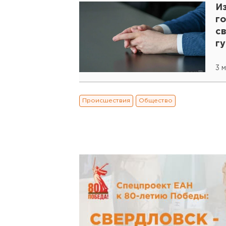
Из
г
св
г
3 
Происшествия
Общество