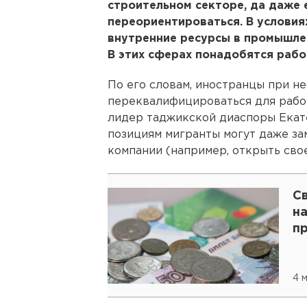
строительном секторе, да даже 
переориентироваться. В условия
внутренние ресурсы в промышле
В этих сферах понадобятся рабо
По его словам, иностранцы при н
переквалифицироваться для работ
лидер таджикской диаспоры Екате
позициям мигранты могут даже з
компании (например, открыть свое
С
на
п
4 