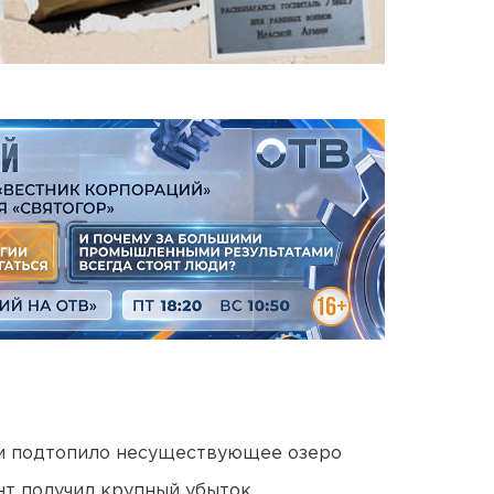
ти подтопило несуществующее озеро
нт получил крупный убыток