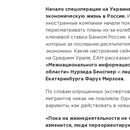
Начало спецоперации на Украин
экономическую жизнь в России.
И
иностранные компании начали пок
пересматривать планы из-за коле
ключевой ставки Банком России.
которые за последние десятилетия
экономики.
Какие настроения сей
на Среднем Урале, ЕАН рассказа
«Межнационального информацио
области» Нурзида Бенсгиер
и
ли
Екатеринбурга Фарух Мирзоев.
По словам опрошенных экспертов,
мигрантов никак не повлияли. Од
варианты, как действовать в новы
«Пока на жизнедеятельности не 
изменится, люди переориентирую