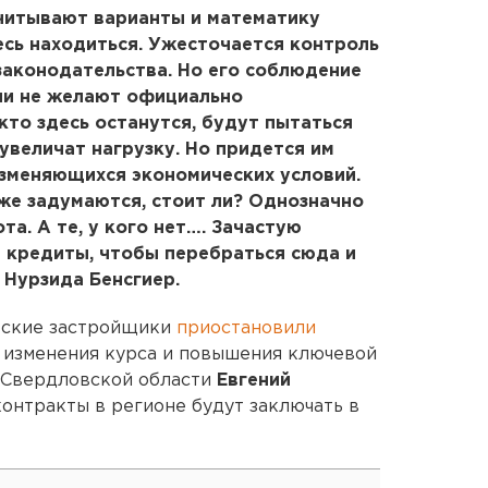
считывают варианты и математику
есь находиться. Ужесточается контроль
законодательства. Но его соблюдение
ли не желают официально
кто здесь останутся, будут пытаться
величат нагрузку. Но придется им
изменяющихся экономических условий.
уже задумаются, стоит ли? Однозначно
ота. А те, у кого нет…. Зачастую
т кредиты, чтобы перебраться сюда и
 Нурзида Бенсгиер.
вские застройщики
приостановили
 изменения курса и повышения ключевой
р Свердловской области
Евгений
контракты в регионе будут заключать в