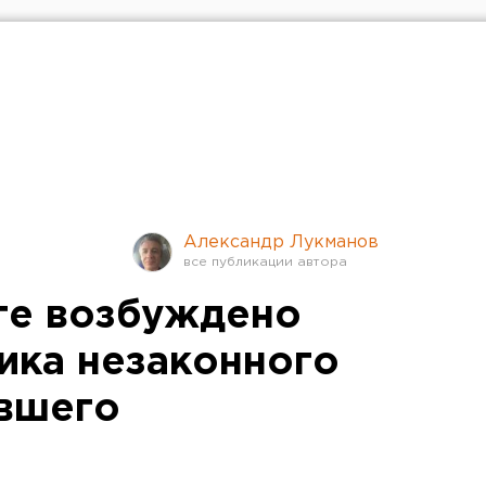
Александр Лукманов
ге возбуждено
ника незаконного
ившего