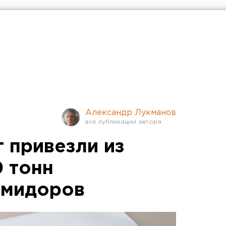
Александр Лукманов
 привезли из
0 тонн
омидоров