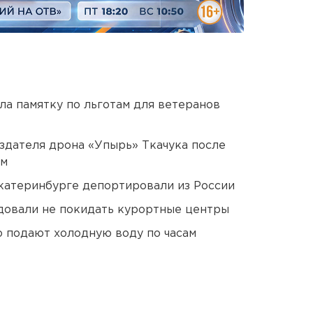
ла памятку по льготам для ветеранов
оздателя дрона «Упырь» Ткачука после
ом
Екатеринбурге депортировали из России
довали не покидать курортные центры
 подают холодную воду по часам