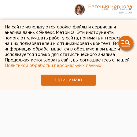
Евгения Чернова
УФАС Оренбуржья:
На сайте используются cookie-файлы и сервис для
анализа данных Яндекс.Метрика. Эти инструменты
некоторые продавцы
помогают улучшать работу сайта, понимать интересы
наших пользователей и оптимизировать контент. Вся
прячут сахар, чтобы
информация обрабатывается в обезличенном виде и
накрутить на него цену
используется только для статистического анализа.
Продолжая использовать сайт, вы соглашаетесь с нашей
Политикой обработки персональных данных
.
Дефицита сахара нет, он пропал из-за
ажиотажного спроса.
Принимаю