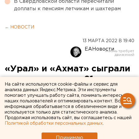
В Свердловской области пересчитали
доплаты к пенсиям летчикам и шахтерам
← НОВОСТИ
13 МАРТА 2022 В 19:40
ЕАНовости
«Урал» и «Ахмат» сыграли
вничью в рамках 21-го
На сайте используются cookie-файлы и сервис для
матча РПЛ.
анализа данных Яндекс.Метрика. Эти инструменты
помогают улучшать работу сайта, понимать интересы
ФОТОРЕПОРТАЖ
наших пользователей и оптимизировать контент. Вся
информация обрабатывается в обезличенном виде и
используется только для статистического анализа.
Продолжая использовать сайт, вы соглашаетесь с нашей
Политикой обработки персональных данных
.
Принимаю