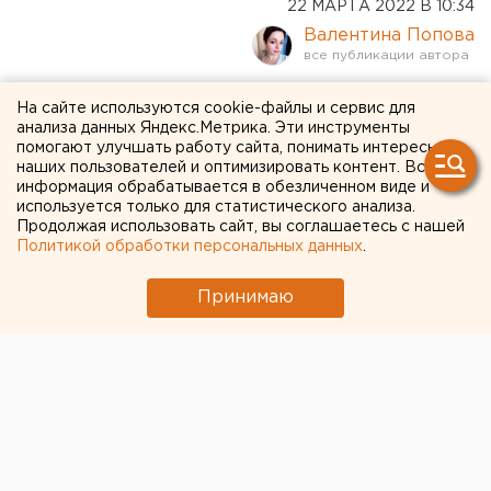
22 МАРТА 2022 В 10:34
Валентина Попова
Меняю на кило сахара: на
На сайте используются cookie-файлы и сервис для
анализа данных Яндекс.Метрика. Эти инструменты
«Авито» в Екатеринбурге
помогают улучшать работу сайта, понимать интересы
наших пользователей и оптимизировать контент. Вся
набирает популярность
информация обрабатывается в обезличенном виде и
используется только для статистического анализа.
сладкая валюта
Продолжая использовать сайт, вы соглашаетесь с нашей
Политикой обработки персональных данных
.
Принимаю