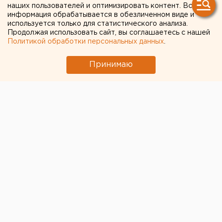
рейдера-убийцу Федулева
наших пользователей и оптимизировать контент. Вся
информация обрабатывается в обезличенном виде и
используется только для статистического анализа.
Продолжая использовать сайт, вы соглашаетесь с нашей
Политикой обработки персональных данных
.
Принимаю
© Фото из открытых источников
В Чусовском городском суде (Пермский край)
рассмотрели ходатайство екатеринбургского
бизнесмена
Павла Федулева, осужденного на 20