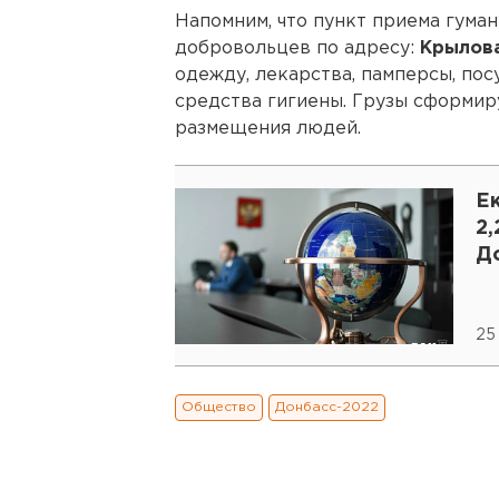
Напомним, что пункт приема гума
добровольцев по адресу:
Крылова
одежду, лекарства, памперсы, пос
средства гигиены. Грузы сформир
размещения людей.
Е
2,
Д
25
Общество
Донбасс-2022