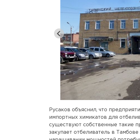
Русаков объяснил, что предприят
импортных химикатов для отбелива
существуют собственные такие пр
закупает отбеливатель в Тамбове
наращивании мощностей потребую