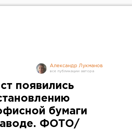
Александр Лукманов
ест появились
становлению
офисной бумаги
заводе. ФОТО/