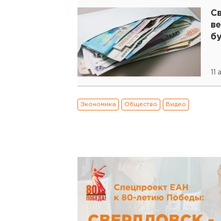
С
в
б
11
Экономика
Общество
Видео