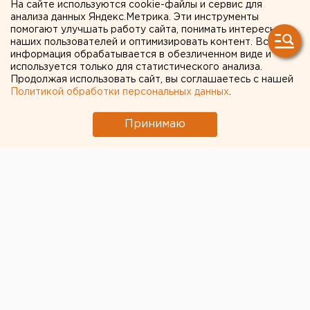
На сайте используются cookie-файлы и сервис для
Екатеринбурга
анализа данных Яндекс.Метрика. Эти инструменты
помогают улучшать работу сайта, понимать интересы
наших пользователей и оптимизировать контент. Вся
информация обрабатывается в обезличенном виде и
используется только для статистического анализа.
Продолжая использовать сайт, вы соглашаетесь с нашей
Политикой обработки персональных данных
.
Принимаю
© Фото из открытых источников
Авиакомпания Turkish Airlines
отменила все свои
рейсы из Екатеринбурга
с 16 апреля по 15 мая. Эту