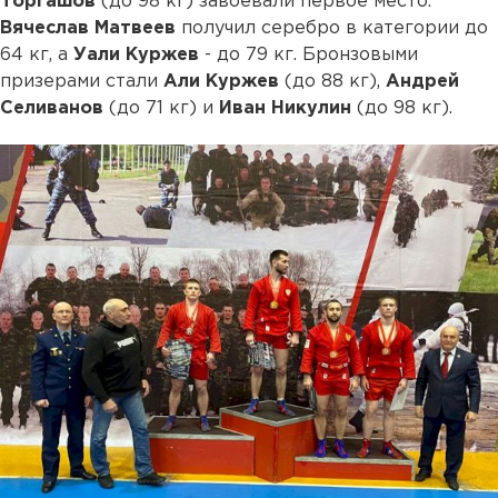
Торгашов
(до 98 кг) завоевали первое место.
Вячеслав Матвеев
получил серебро в категории до
64 кг, а
Уали Куржев
- до 79 кг. Бронзовыми
призерами стали
Али Куржев
(до 88 кг),
Андрей
Селиванов
(до 71 кг) и
Иван Никулин
(до 98 кг).