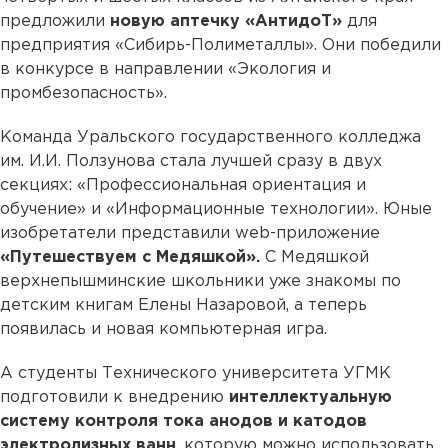
предложили
новую аптечку «АнтидоТ»
для
предприятия «Сибирь-Полиметаллы». Они победили
в конкурсе в направлении «Экология и
промбезопасность».
Команда Уральского государственного колледжа
им. И.И. Ползунова стала лучшей сразу в двух
секциях: «Профессиональная ориентация и
обучение» и «Информационные технологии». Юные
изобретатели представили web-приложение
«Путешествуем с Медяшкой».
С Медяшкой
верхнепышминские школьники уже знакомы по
детским книгам Елены Назаровой, а теперь
появилась и новая компьютерная игра.
А студенты Технического университета УГМК
подготовили к внедрению
интеллектуальную
систему контроля тока анодов и катодов
электролизных ванн
, которую можно использовать